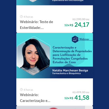
4 horas
290,00 ou
R$
Webinário: Teste de
24,17
12x R$
Esterilidade:
Fundamentos, Técnicas e
Interpretação
4 horas
499,00 ou
R$
Webinário:
41,58
12x R$
Caracterização e
Determinação de