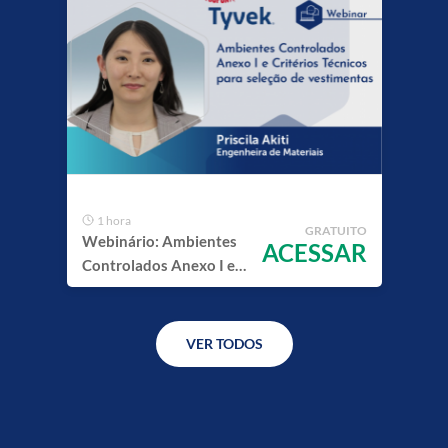
Propriedades para
Liofilização de
Formulações
Congeladas: Estudos de
Caso
1 hora
GRATUITO
Webinário: Ambientes
ACESSAR
Controlados Anexo I e
Critérios Técnicos para
seleção de vestimentas
VER TODOS