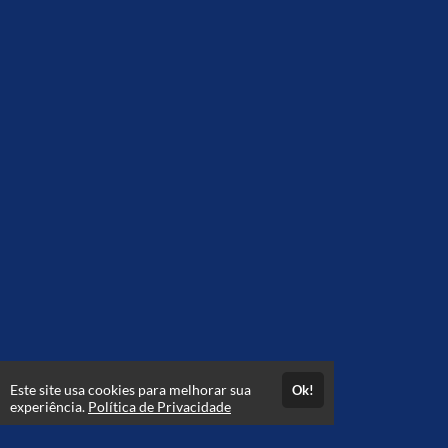
Este site usa cookies para melhorar sua
Ok!
experiência.
Política de Privacidade
FAQ