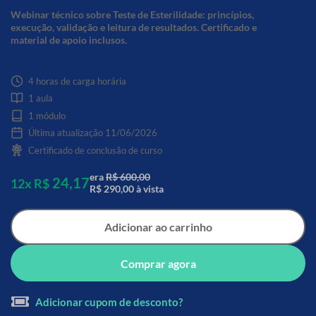
Webinar técnico sobre Teste de Esterilidade: princípios,
execução, validação e leitura de resultados. Certificado e
material de apoio inclusos.
4 horas de carga horária
1 aula
1 módulo
Última atualização 11/06/2026
Certificado de conclusão de curso
era
R$ 600,00
24,17
12x R$
R$ 290,00 à vista
Adicionar ao carrinho
Comprar agora
Adicionar cupom de desconto?