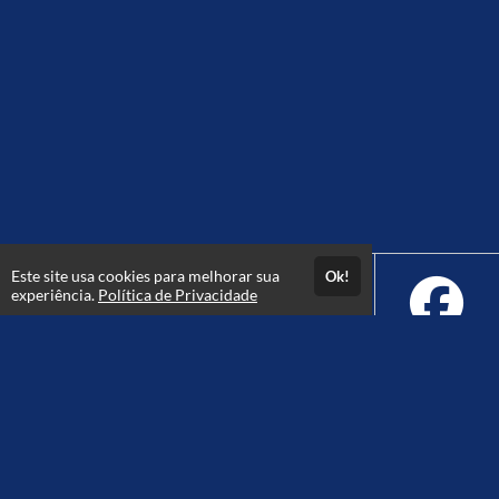
Este site usa cookies para melhorar sua
Ok!
experiência.
Política de Privacidade
Atendimento
De segunda à sexta das 08h às 18hs.
+5511914562591