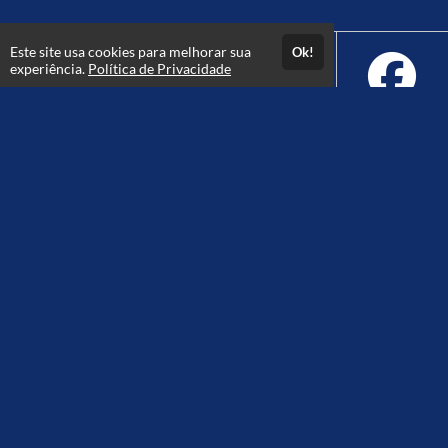
Este site usa cookies para melhorar sua
Ok!
experiência.
Política de Privacidade
Atendimento
De segunda à sexta das 08h às 18hs.
+5511914562591
+5511914562591
Fale Conosco
CNPJ: 58.515.885/0001-41
Páginas