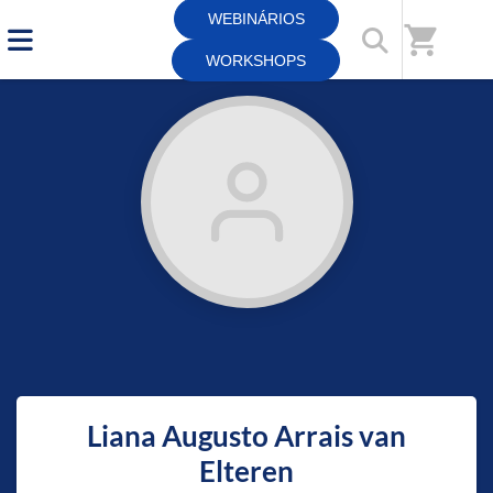
WEBINÁRIOS
Início
/
Professores(as)
shopping_cart
WORKSHOPS
Liana Augusto Arrais van
Elteren