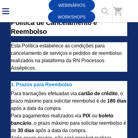
WEBINÁRIOS
shopping_cart
WORKSHOPS
Política de Cancelamento e
Reembolso
Esta Política estabelece as condições para
cancelamento de serviços e pedidos de reembolso
realizados na plataforma da RN Processos
Assépticos.
1. Prazos para Reembolso
Para transações efetuadas via
cartão de crédito
, o
prazo máximo para solicitar reembolso é de
180 dias
após a data da compra.
Para pagamentos realizados via
PIX
ou
boleto
bancário
, o prazo máximo para solicitar reembolso é
de
30 dias
após a data da compra.
Após esses prazos, não será possível realizar